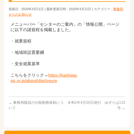
投稿日 : 2020年4月21日
最終更新日時 : 2020年4月21日
カテゴリー :
事務局
からのお知らせ
メニューバー「センターのご案内」の「情報公開」ページ
に以下の諸規程を掲載しました。
・就業規程
・地域班設置要綱
・安全就業基準
こちらをクリック→
https://kashiwa-
sjc.or.jp/about/disclosure
←
事務局職員の分散勤務体制につ
令和2年4月20日発行 ゆずりは115
いて
号
→