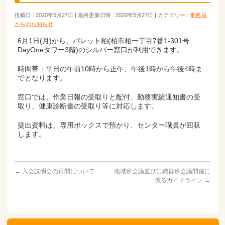
投稿日 : 2020年5月27日
最終更新日時 : 2020年5月27日
カテゴリー :
事務局
からのお知らせ
6月1日(月)から、パレット柏(柏市柏一丁目7番1-301号
DayOneタワー3階)のシルバー窓口が利用できます。
時間帯：平日の午前10時から正午、午後1時から午後4時ま
でとなります。
窓口では、作業日報の受取りと配付、勤務実績通知書の受
取り、健康診断書の受取り等に対応します。
提出資料は、専用ボックスで預かり、センター職員が回収
します。
←
入会説明会の再開について
地域班会議並びに職群班会議開催に
係るガイドライン
→