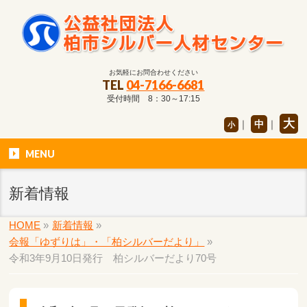
お気軽にお問合わせください
TEL
04-7166-6681
受付時間 8：30～17:15
大
｜
中
｜
小
MENU
新着情報
HOME
»
新着情報
»
会報「ゆずりは」・「柏シルバーだより」
»
令和3年9月10日発行 柏シルバーだより70号