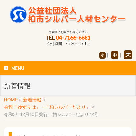
お気軽にお問合わせください
TEL
04-7166-6681
受付時間 8：30～17:15
大
｜
中
｜
小
MENU
新着情報
HOME
»
新着情報
»
会報「ゆずりは」・「柏シルバーだより」
»
令和3年12月10日発行 柏シルバーだより72号