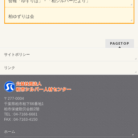
会報「ゆずりは」・「柏シルバーだより」
柏ゆずりは会
PAGETOP
サイトポリシー
リンク
〒277-0004
千葉県柏市柏下66番地1
柏市保健勤労会館2階
TEL : 04-7166-6681
FAX : 04-7163-4150
ホーム