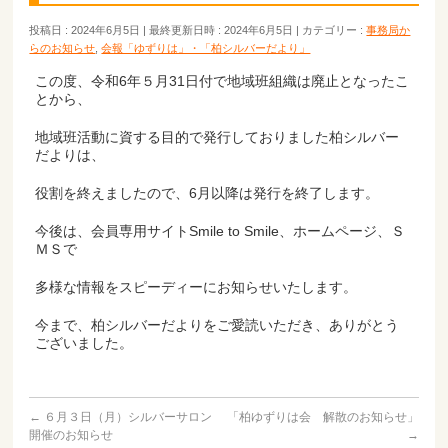
投稿日 : 2024年6月5日
最終更新日時 : 2024年6月5日
カテゴリー :
事務局か
らのお知らせ
,
会報「ゆずりは」・「柏シルバーだより」
この度、令和6年５月31日付で地域班組織は廃止となったこ
とから、
地域班活動に資する目的で発行しておりました柏シルバー
だよりは、
役割を終えましたので、6月以降は発行を終了します。
今後は、会員専用サイトSmile to Smile、ホームページ、Ｓ
ＭＳで
多様な情報をスピーディーにお知らせいたします。
今まで、柏シルバーだよりをご愛読いただき、ありがとう
ございました。
←
６月３日（月）シルバーサロン
「柏ゆずりは会 解散のお知らせ」
開催のお知らせ
→