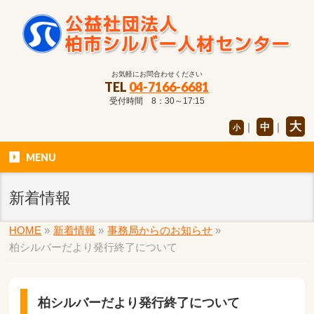
お気軽にお問合わせください
TEL
04-7166-6681
受付時間 8：30～17:15
大
｜
中
｜
小
MENU
新着情報
HOME
»
新着情報
»
事務局からのお知らせ
»
柏シルバーだより発行終了について
柏シルバーだより発行終了について