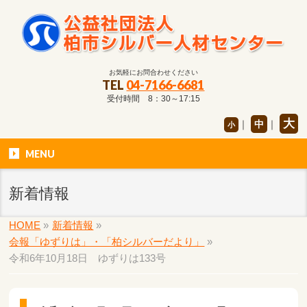
お気軽にお問合わせください
TEL
04-7166-6681
受付時間 8：30～17:15
大
｜
中
｜
小
MENU
新着情報
HOME
»
新着情報
»
会報「ゆずりは」・「柏シルバーだより」
»
令和6年10月18日 ゆずりは133号