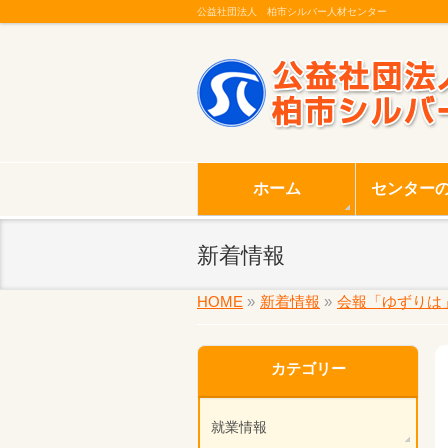
公益社団法人 柏市シルバー人材センター
ホーム
センター
新着情報
HOME
»
新着情報
»
会報「ゆずりは
カテゴリー
就業情報