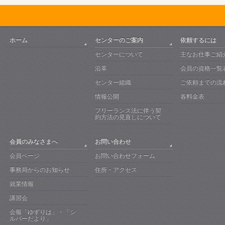
ホーム
センターのご案内
依頼するには
センターについて
主なお仕事ご紹
沿革
会員の資格一覧
センター組織
ご依頼までの流
情報公開
各料金表
フリーランス法に伴う契
約方法の見直しについて
会員のみなさまへ
お問い合わせ
会員ページ
お問い合わせフォーム
事務局からのお知らせ
住所・アクセス
就業情報
講習会
会報「ゆずりは」・「シ
ルバーだより」