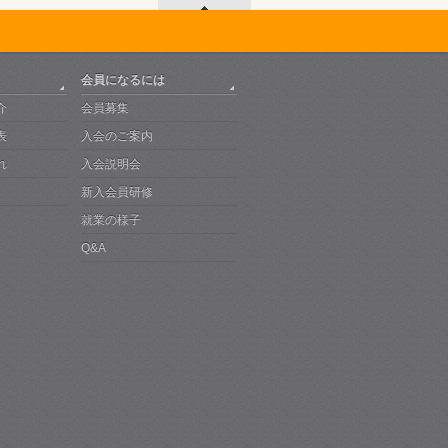
会員になるには
介
会員募集
表
入会のご案内
れ
入会説明会
新入会員研修
就業の様子
Q&A