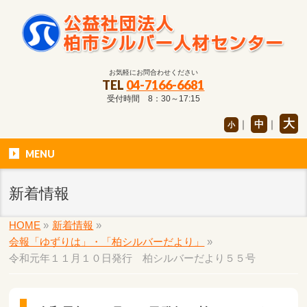
お気軽にお問合わせください
TEL
04-7166-6681
受付時間 8：30～17:15
大
｜
中
｜
小
MENU
新着情報
HOME
»
新着情報
»
会報「ゆずりは」・「柏シルバーだより」
»
令和元年１１月１０日発行 柏シルバーだより５５号