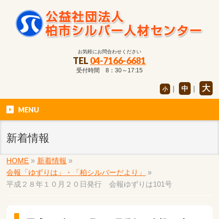
お気軽にお問合わせください
TEL
04-7166-6681
受付時間 8：30～17:15
大
｜
中
｜
小
MENU
新着情報
HOME
»
新着情報
»
会報「ゆずりは」・「柏シルバーだより」
»
平成２８年１０月２０日発行 会報ゆずりは101号